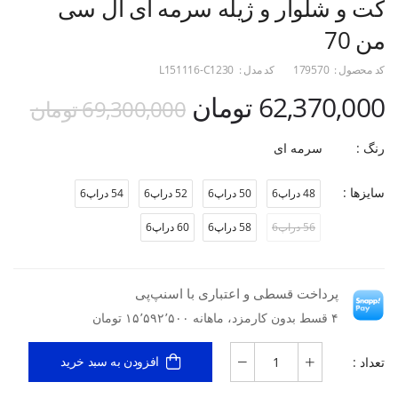
کت و شلوار و ژیله سرمه ای ال سی
من 70
کد محصول :
179570
کد مدل :
L151116-C1230
62,370,000 تومان
69,300,000 تومان
رنگ :
سرمه ای
سایزها :
48 دراپ6
50 دراپ6
52 دراپ6
54 دراپ6
56 دراپ6
58 دراپ6
60 دراپ6
پرداخت قسطی و اعتباری با اسنپ‌پی
۴ قسط بدون کارمزد، ماهانه ۱۵٬۵۹۲٬۵۰۰ تومان
تعداد :
افزودن به سبد خرید