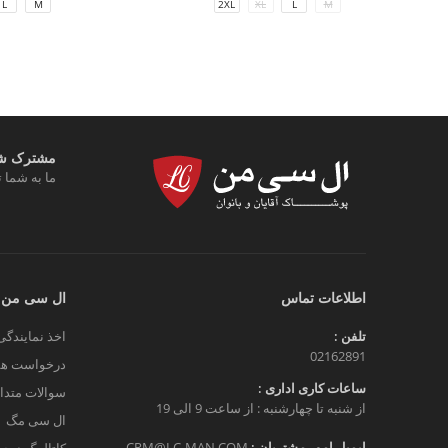
L
M
2XL
XL
L
M
مشترک شوی
ما به شما ت
اطلاعات تماس
ال سی من
تلفن :
اخذ نمایندگی
02162891
درخواست هم
ساعات کاری اداری :
سوالات متدا
از شنبه تا چهارشنبه : از ساعت 9 الی 19
ال سی مگ
ایمیل امور مشتریان :
CRM@LC-MAN.COM
کاتالوگ دیج