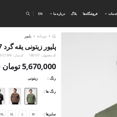
دمات
فروشگاه‌ها
بلاگ
درباره ما
EN
مردانه
پلیور
پلیور زیتونی یقه گرد 7
کد محصول :
180107
کد مدل :
0-C1369
5,670,000 تومان
0
رنگ :
زیتونی
رنگ ها :
سایزها :
2XL
XL
L
M