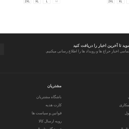
2XL
XL
L
M
2XL
XL
د تا آخرین اخبار را دریافت کنید
مامی اخبار حراج ها و رویداد ها را اطلاع رسانی میکنیم.
مشتریان
باشگاه مشتریان
کاری
کارت هدیه
ول
قوانین و سیاست ها
رویه ارسال کالا
یتال ال سی من
فروشگاه های ال سی من