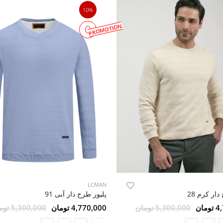
10%
PROMOTION
LCMAN
دار کرم 28
پلیور طرح دار آبی 91
مان
5,300,000 تومان
4,770,000 تومان
5,300,000 تومان