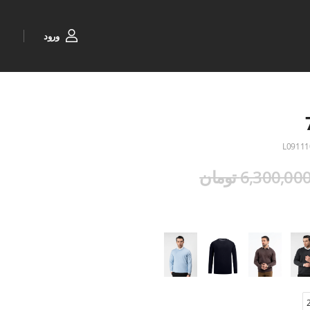
ورود
L09111
6,300,00 تومان