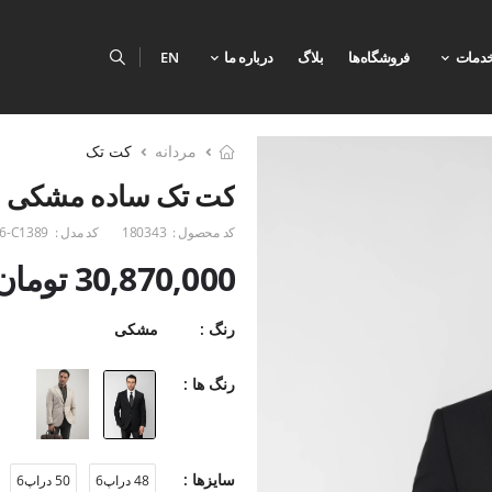
دمات
فروشگاه‌ها
بلاگ
درباره ما
EN
مردانه
کت تک
کت تک ساده مشکی 43
کد محصول :
180343
کد مدل :
6-C1389
30,870,000 تومان
رنگ :
مشکی
رنگ ها :
سایزها :
48 دراپ6
50 دراپ6