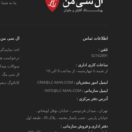
ما به شما ت
اطلاعات تماس
ال سی من
تلفن :
اخذ نمایندگی
02162891
درخواست هم
ساعات کاری اداری :
سوالات متدا
از شنبه تا چهارشنبه : از ساعت 9 الی 19
ال سی مگ
ایمیل امور مشتریان :
CRM@LC-MAN.COM
کاتالوگ دیج
ایمیل سازمانی :
INFO@LC-MAN.COM
آدرس دفتر مرکزی :
تهران ، میدان فردوسی ، خبابان نوفل لوشاتو ،
خیابان پارس ، جنب پاساژ محمد ، پلاک 45 ، طبقه اول
دفتر اداری و فروش سازمانی :
بلوار میرداماد، بین مدرس و مصدق جنوبی پلاک 286