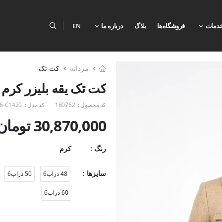
دمات
فروشگاه‌ها
بلاگ
درباره ما
EN
مردانه
کت تک
کت تک یقه بلیزر کرم 
کد محصول :
180762
کد مدل :
6-C1420
30,870,000 تومان
رنگ :
کرم
سایزها :
48 دراپ6
50 دراپ6
60 دراپ6