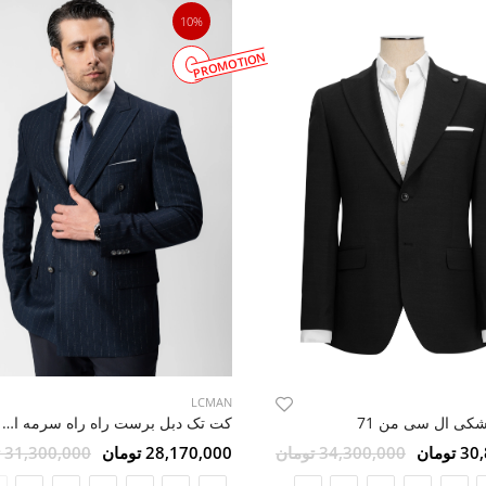
10%
PROMOTION
LCMAN
کی ال سی من 71
کت تک دبل برست راه راه سرمه ای 60
ومان
34,300,000 تومان
28,170,000 تومان
31,300,000 تومان