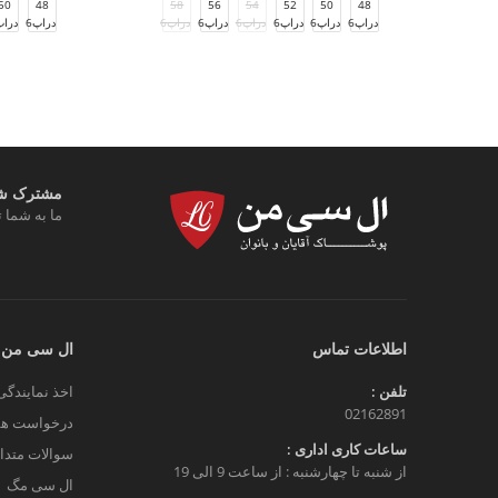
50
48
58
56
54
52
50
48
دراپ6
دراپ
دراپ6
دراپ6
دراپ6
دراپ6
دراپ6
دراپ6
مشترک شوی
ما به شما ت
اطلاعات تماس
ال سی من
تلفن :
اخذ نمایندگی
02162891
درخواست هم
ساعات کاری اداری :
سوالات متدا
از شنبه تا چهارشنبه : از ساعت 9 الی 19
ال سی مگ