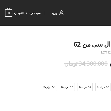
0
ورود
سبد خرید
0 تومان
ال سی من 62
L07112
34,300,000 تومان
52 دراپ6
54 دراپ6
56 دراپ6
58 دراپ6