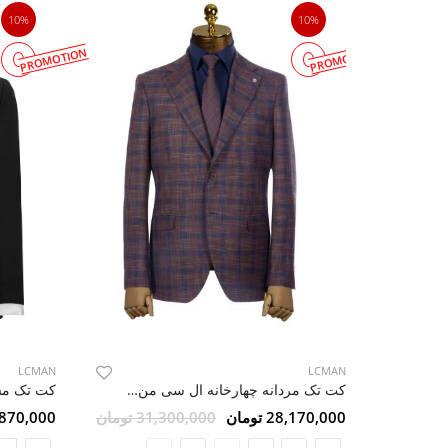
10%
10%
PROMOTION
PROMOTION
LCMAN
LCMAN
کت تک مش
کت تک مردانه چهارخانه ال سی من 041
30,870,000 ت
28,170,000 تومان
31,300,000 تومان