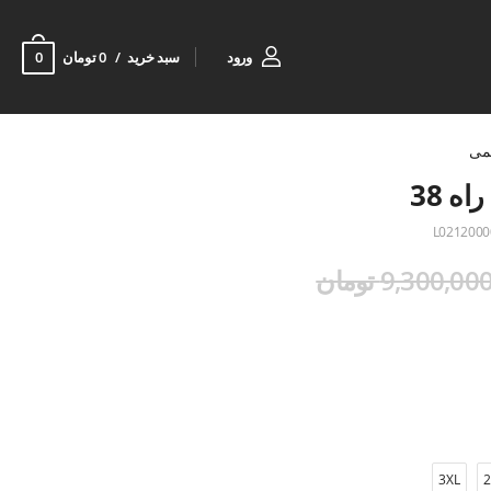
0
ورود
سبد خرید
0 تومان
می
ه 38
L0212000
9,300,00 تومان
3XL
2