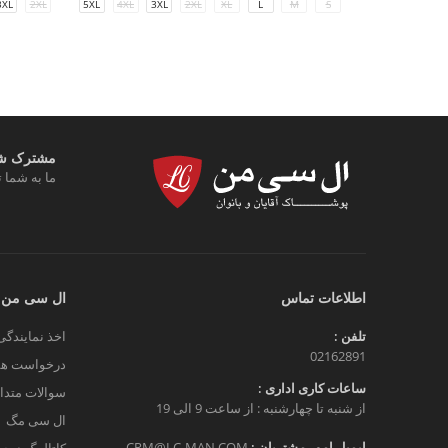
3XL
2XL
5XL
4XL
3XL
2XL
XL
L
M
S
مشترک شوی
ما به شما ت
اطلاعات تماس
ال سی من
تلفن :
اخذ نمایندگی
02162891
درخواست هم
ساعات کاری اداری :
سوالات متدا
از شنبه تا چهارشنبه : از ساعت 9 الی 19
ال سی مگ
ایمیل امور مشتریان :
CRM@LC-MAN.COM