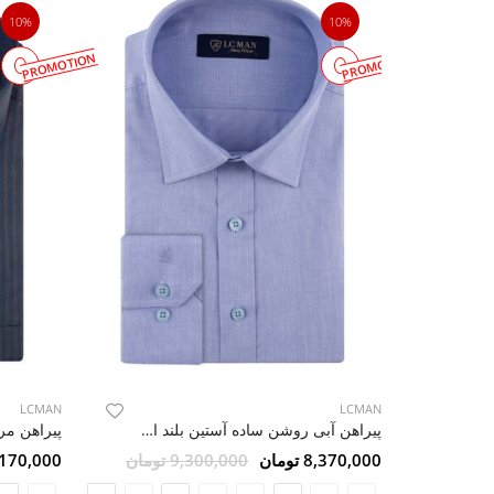
10%
10%
PROMOTION
PROMOTION
LCMAN
LCMAN
پیراهن آبی روشن ساده آستین بلند ال سی من 6
8,370,000 تومان
9,300,000 تومان
10,170,000 ت