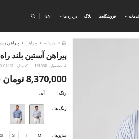
دمات
فروشگاه‌ها
بلاگ
درباره ما
EN
مردانه
پیراهن
پیراهن رس
پیراهن آستین بلند راه را
کد محصول :
181038
کد مدل :
0-C1457
8,370,000 تومان
0
رنگ :
آبی
رنگ ها :
سایزها :
XL
XL
L
M