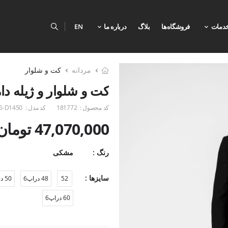
دمات
فروشگاه‌ها
بلاگ
درباره ما
EN
مردانه
کت و شلوار
کت و شلوار و ژیله دا
کد محصول :
181772
کد مدل :
6-D1450
47,070,000 تومان
رنگ :
مشکی
سایزها :
52
48 دراپ6
50 دراپ6
60 دراپ6