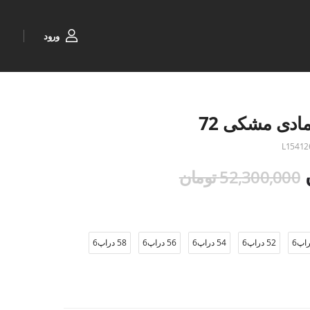
ورود
مادی مشکی 72
L15412
52,300,000 تومان
52 دراپ6
54 دراپ6
56 دراپ6
58 دراپ6