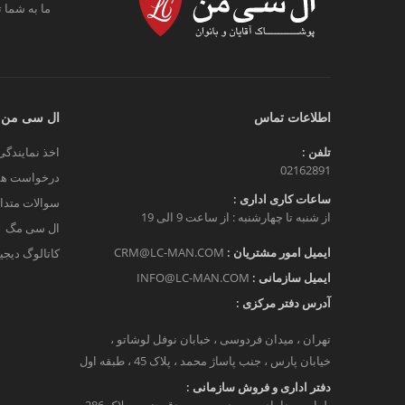
ما به شما ت
اطلاعات تماس
ال سی من
تلفن :
اخذ نمایندگی
02162891
درخواست هم
ساعات کاری اداری :
سوالات متدا
از شنبه تا چهارشنبه : از ساعت 9 الی 19
ال سی مگ
ایمیل امور مشتریان :
CRM@LC-MAN.COM
کاتالوگ دیج
ایمیل سازمانی :
INFO@LC-MAN.COM
آدرس دفتر مرکزی :
تهران ، میدان فردوسی ، خبابان نوفل لوشاتو ،
خیابان پارس ، جنب پاساژ محمد ، پلاک 45 ، طبقه اول
دفتر اداری و فروش سازمانی :
بلوار میرداماد، بین مدرس و مصدق جنوبی پلاک 286