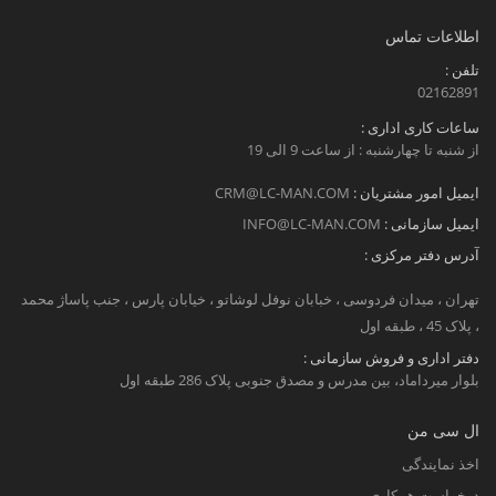
اطلاعات تماس
تلفن :
02162891
ساعات کاری اداری :
از شنبه تا چهارشنبه : از ساعت 9 الی 19
ایمیل امور مشتریان :
CRM@LC-MAN.COM
ایمیل سازمانی :
INFO@LC-MAN.COM
آدرس دفتر مرکزی :
تهران ، میدان فردوسی ، خبابان نوفل لوشاتو ، خیابان پارس ، جنب پاساژ محمد
، پلاک 45 ، طبقه اول
دفتر اداری و فروش سازمانی :
بلوار میرداماد، بین مدرس و مصدق جنوبی پلاک 286 طبقه اول
ال سی من
اخذ نمایندگی
درخواست همکاری