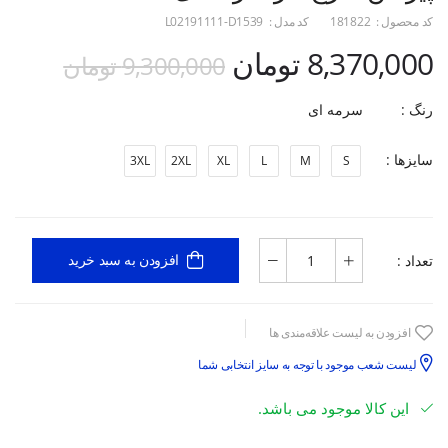
کد محصول :
181822
کد مدل :
L02191111-D1539
8,370,000 تومان
9,300,000 تومان
رنگ :
سرمه ای
سایزها :
3XL
2XL
XL
L
M
S
تعداد :
افزودن به سبد خرید
افزودن به لیست علاقه‌مندی ها
لیست شعب موجود با توجه به سایز انتخابی شما
این کالا موجود می باشد.