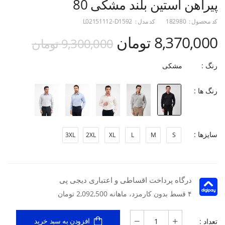
پیراهن آستین بلند مشکی 80
کد محصول :
182980
کد مدل :
L02151112-D1592
8,370,000 تومان
9,300,000 تومان
رنگ :
مشکی
رنگ ها :
سایزها :
3XL
2XL
XL
L
M
S
درگاه پرداخت اقساطی و اعتباری دیجی پی
۴ قسط بدون کارمزد، ماهانه 2,092,500 تومان
تعداد :
افزودن به سبد خرید