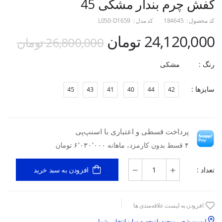
کفش چرم بندار مشکی 45
کد محصول :
184645
کد مدل :
L050-D1659
24,120,000 تومان
26,800,000 تومان
رنگ :
مشکی
سایزها :
45
43
41
40
44
42
پرداخت قسطی و اعتباری با اسنپ‌پی
۴ قسط بدون کارمزد، ماهانه ۶٬۰۳۰٬۰۰۰ تومان
تعداد :
افزودن به سبد خرید
افزودن به لیست علاقه‌مندی ها
لیست شعب موجود با توجه به سایز انتخابی شما