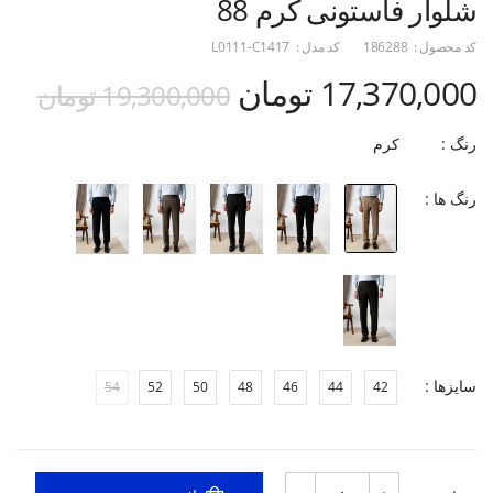
شلوار فاستونی کرم 88
کد محصول :
186288
کد مدل :
L0111-C1417
17,370,000 تومان
19,300,000 تومان
رنگ :
کرم
رنگ ها :
سایزها :
54
52
50
48
46
44
42