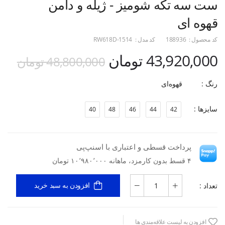
ست سه تکه شومیز - ژیله و دامن
قهوه ای
کد محصول :
188936
کد مدل :
RW618D-1514
43,920,000 تومان
48,800,000 تومان
رنگ :
قهوه‌ای
سایزها :
40
48
46
44
42
پرداخت قسطی و اعتباری با اسنپ‌پی
۴ قسط بدون کارمزد، ماهانه ۱۰٬۹۸۰٬۰۰۰ تومان
تعداد :
افزودن به سبد خرید
افزودن به لیست علاقه‌مندی ها