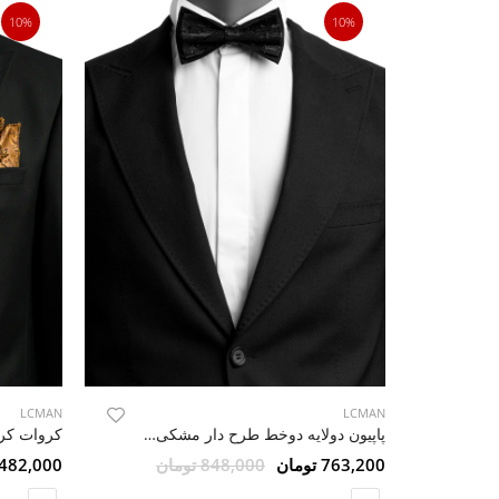
10%
10%
LCMAN
LCMAN
پاپیون دولایه دوخط طرح دار مشکی 39
کروات کر
763,200 تومان
848,000 تومان
4,482,000 تو