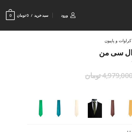
0
ورود
سبد خرید
0 تومان
کراوات و پاپیون
ال سی من
4,979,00 تومان