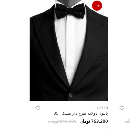
10%
10%
LCMAN
LCMAN
پاپیون دولایه طرح دار مشکی 35
کراوات ساده
763,200 تومان
848,000 تومان
4,482,000 تومان