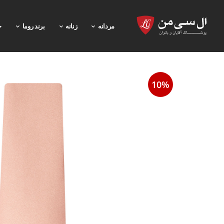
مردانه
زنانه
برند روما
خ
10%