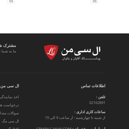
OS
OS
مشترک شوی
ما به شما ت
اطلاعات تماس
ال سی من
تلفن :
اخذ نمایندگی
02162891
درخواست هم
ساعات کاری اداری :
سوالات متدا
از شنبه تا چهارشنبه : از ساعت 9 الی 19
ال سی مگ
ایمیل امور مشتریان :
CRM@LC-MAN.COM