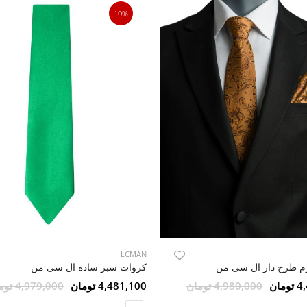
10%
LCMAN
م طرح دار ال سی من
کروات سبز ساده ال سی من
مان
4,980,000 تومان
4,481,100 تومان
4,979,000 تومان