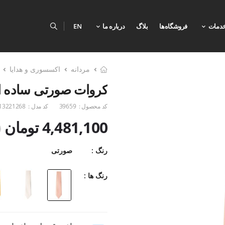
دمات
فروشگاه‌ها
بلاگ
درباره ما
EN
مردانه
اکسسوری و هدایا
کروات صورتی ساده 
کد محصول :
39659
کد مدل :
13221268
4,481,100 تومان
0
رنگ :
صورتی
رنگ ها :