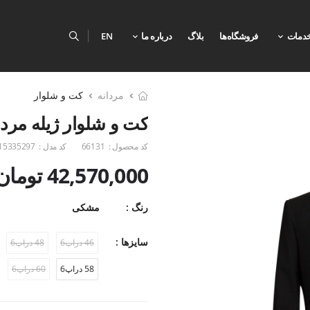
دمات
فروشگاه‌ها
بلاگ
درباره ما
EN
مردانه
کت و شلوار
کت و شلوار ژیله مردان
کد محصول :
66131
کد مدل :
15335297
42,570,000 تومان
رنگ :
مشکی
سایزها :
46 دراپ6
48 دراپ6
58 دراپ6
60 دراپ6