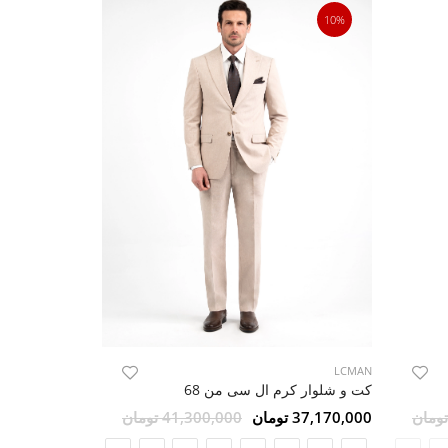
10%
10%
LCMAN
LCMAN
کت و شلوار کرم ال سی من 68
37,170,000 تومان
41,300,000 تومان
42,570,000 تومان