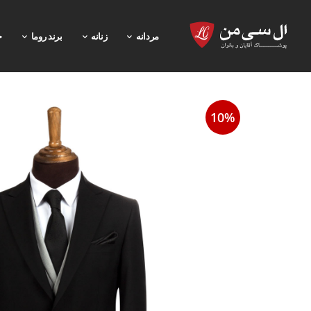
مردانه
زنانه
برند روما
خ
10%