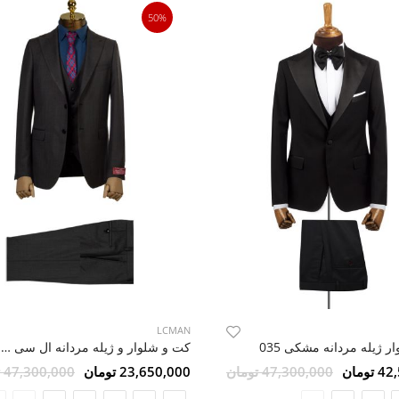
50%
LCMAN
 ژیله مردانه مشکی 035
کت و شلوار و ژیله مردانه ال سی من 155
ومان
47,300,000 تومان
23,650,000 تومان
47,300,000 تومان