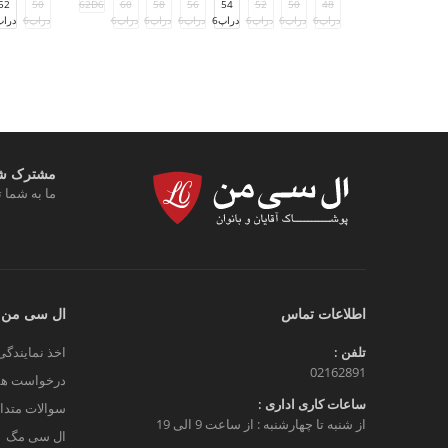
52
50
62D6
60
58
56
54
52
50
48
دراپ6
دراپ6
دراپ6
دراپ6
دراپ6
دراپ6
دراپ6
دراپ6
دراپ
مشترک شوی
ما به شما ت
اطلاعات تماس
ال سی من
تلفن :
اخذ نمایندگی
02162891
درخواست هم
ساعات کاری اداری :
سوالات متدا
از شنبه تا چهارشنبه : از ساعت 9 الی 19
ال سی مگ