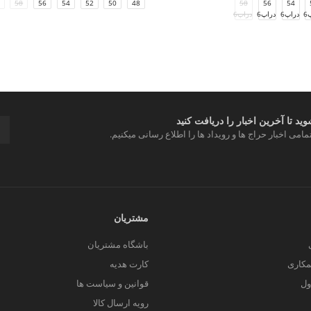
58
56
54
52
50
48
58
56
54
6
دراپ6
دراپ6
دراپ6
د تا آخرین اخبار را دریافت کنید
مامی اخبار حراج ها و رویداد ها را اطلاع رسانی میکنیم.
مشتریان
باشگاه مشتریان
کاری
کارت هدیه
ول
قوانین و سیاست ها
رویه ارسال کالا