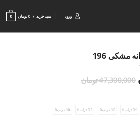
0
ورود
سبد خرید
0 تومان
ه مشکی 196
47,300,000 تومان
50 دراپ6
52 دراپ6
54 دراپ6
56 دراپ6