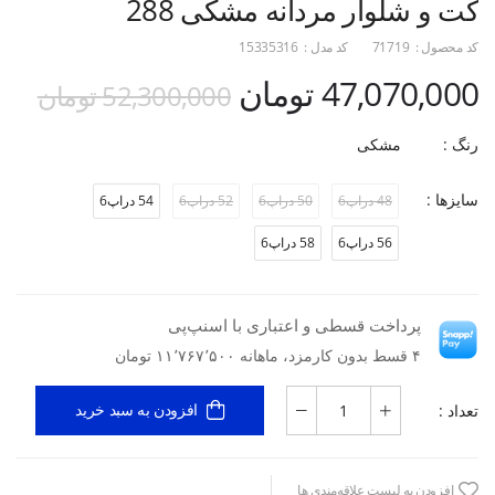
کت و شلوار مردانه مشکی 288
کد محصول :
71719
کد مدل :
15335316
47,070,000 تومان
52,300,000 تومان
رنگ :
مشکی
سایزها :
48 دراپ6
50 دراپ6
52 دراپ6
54 دراپ6
56 دراپ6
58 دراپ6
پرداخت قسطی و اعتباری با اسنپ‌پی
۴ قسط بدون کارمزد، ماهانه ۱۱٬۷۶۷٬۵۰۰ تومان
تعداد :
افزودن به سبد خرید
افزودن به لیست علاقه‌مندی ها