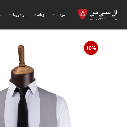
مردانه
زنانه
برند روما
خ
10%