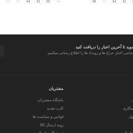
58
56
54
52
50
48
58
56
54
52
د تا آخرین اخبار را دریافت کنید
مامی اخبار حراج ها و رویداد ها را اطلاع رسانی میکنیم.
مشتریان
باشگاه مشتریان
کاری
کارت هدیه
ول
قوانین و سیاست ها
رویه ارسال کالا