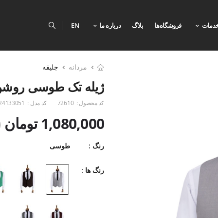
دمات
فروشگاه‌ها
بلاگ
درباره ما
EN
مردانه
جلیقه
ژیله تک طوسی روشن 3
کد محصول :
72610
کد مدل :
24133051
1,080,000 تومان
0
رنگ :
طوسی
رنگ ها :