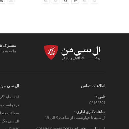
50
48
58
56
54
52
50
48
مشترک شوی
ما به شما ت
اطلاعات تماس
ال سی من
تلفن :
اخذ نمایندگی
02162891
درخواست هم
ساعات کاری اداری :
سوالات متدا
از شنبه تا چهارشنبه : از ساعت 9 الی 19
ال سی مگ
ایمیل امور مشتریان :
CRM@LC-MAN.COM