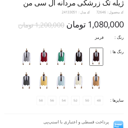
ژیله تک زرشکی مردانه ال سی من
کد محصول :
72646
کد مدل :
24133051
1,080,000 تومان
1,200,000 تومان
رنگ :
قرمز
رنگ ها :
سایزها :
58
56
54
52
50
48
پرداخت قسطی و اعتباری با اسنپ‌پی