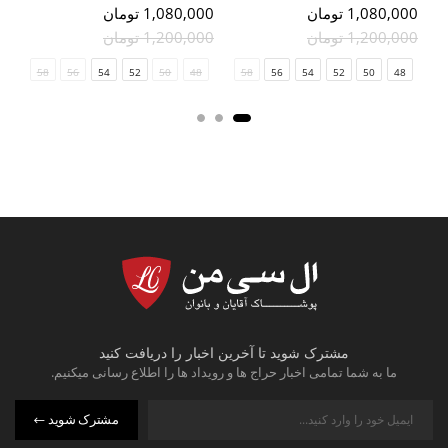
1,080,000 تومان
1,080,000 تومان
000
1,200,000 تومان
1,200,000 تومان
000
58
56
54
52
50
48
58
56
54
52
50
48
مشترک شوید تا آخرین اخبار را دریافت کنید
ما به شما تمامی اخبار حراج ها و رویداد ها را اطلاع رسانی میکنیم.
مشترک شوید