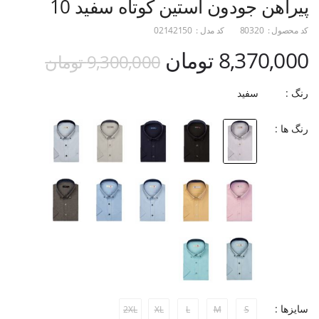
پیراهن جودون آستین کوتاه سفید 10
کد محصول :
80320
کد مدل :
02142150
8,370,000 تومان
9,300,000 تومان
رنگ :
سفید
رنگ ها :
سایزها :
2XL
XL
L
M
S