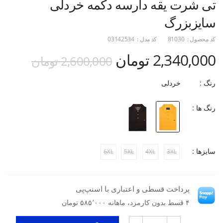
تی شرت یقه دارسه دکمه خردلی
سایزبزرگ
کد محصول :
81030
کد مدل :
03142534
2,340,000 تومان
2,600,000 تومان
رنگ :
خردلی
رنگ ها :
سایزها :
6XL
5XL
4XL
3XL
پرداخت قسطی و اعتباری با اسنپ‌پی
۴ قسط بدون کارمزد، ماهانه ۵۸۵٬۰۰۰ تومان