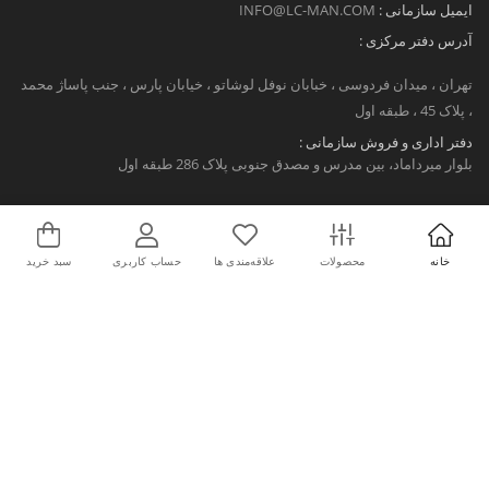
ایمیل سازمانی :
INFO@LC-MAN.COM
آدرس دفتر مرکزی :
تهران ، میدان فردوسی ، خبابان نوفل لوشاتو ، خیابان پارس ، جنب پاساژ محمد
، پلاک 45 ، طبقه اول
دفتر اداری و فروش سازمانی :
بلوار میرداماد، بین مدرس و مصدق جنوبی پلاک 286 طبقه اول
ال سی من
اخذ نمایندگی
خانه
محصولات
علاقه‌مندی ها
حساب کاربری
سبد خرید
درخواست همکاری
سوالات متداول
ال سی مگ
کاتالوگ دیجیتال ال سی من
مشتریان
باشگاه مشتریان
کارت هدیه