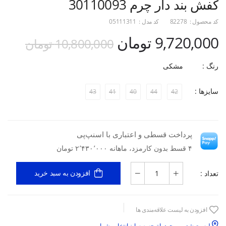
کفش بند دار چرم 30110093
کد محصول :
82278
کد مدل :
05111311
9,720,000 تومان
10,800,000 تومان
رنگ :
مشکی
سایزها :
43
41
40
44
42
پرداخت قسطی و اعتباری با اسنپ‌پی
۴ قسط بدون کارمزد، ماهانه ۲٬۴۳۰٬۰۰۰ تومان
تعداد :
افزودن به سبد خرید
افزودن به لیست علاقه‌مندی ها
لیست شعب موجود با توجه به سایز انتخابی شما