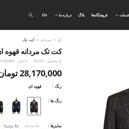
دمات
فروشگاه‌ها
بلاگ
درباره ما
EN
مردانه
کت تک
کت تک مردانه قهوه ای
کد محصول :
82399
کد مدل :
07342468
28,170,000 تومان
رنگ :
قهوه ای
رنگ ها :
سایزها :
50 دراپ6
52 دراپ6