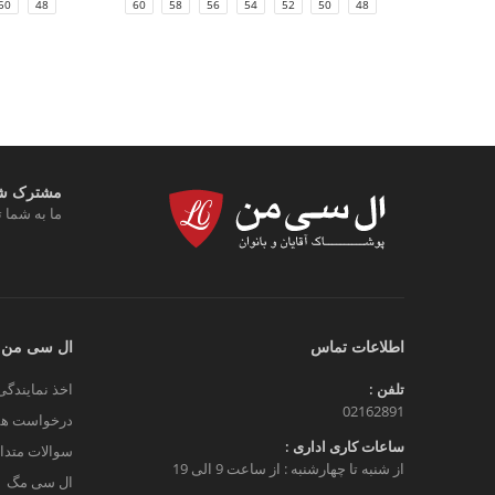
50
48
60
58
56
54
52
50
48
مشترک شوی
ما به شما ت
اطلاعات تماس
ال سی من
تلفن :
اخذ نمایندگی
02162891
درخواست هم
ساعات کاری اداری :
سوالات متدا
از شنبه تا چهارشنبه : از ساعت 9 الی 19
ال سی مگ