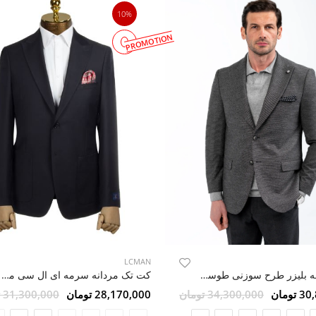
10%
PROMOTION
LCMAN
کت تک یقه بلیزر طرح سوزنی طوسی 49
کت تک مردانه سرمه ای ال سی من 014
ومان
34,300,000 تومان
28,170,000 تومان
31,300,000 تومان