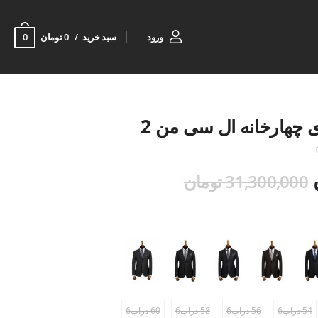
0
ورود
سبد خرید
0 تومان
 چهارخانه ال سی من 2
31,300,000 تومان
54 دراپ6
56 دراپ6
58 دراپ6
60 دراپ6