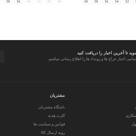
60
58
56
54
52
58
56
54
52
50
48
د تا آخرین اخبار را دریافت کنید
مامی اخبار حراج ها و رویداد ها را اطلاع رسانی میکنیم.
مشتریان
باشگاه مشتریان
کاری
کارت هدیه
ول
قوانین و سیاست ها
رویه ارسال کالا