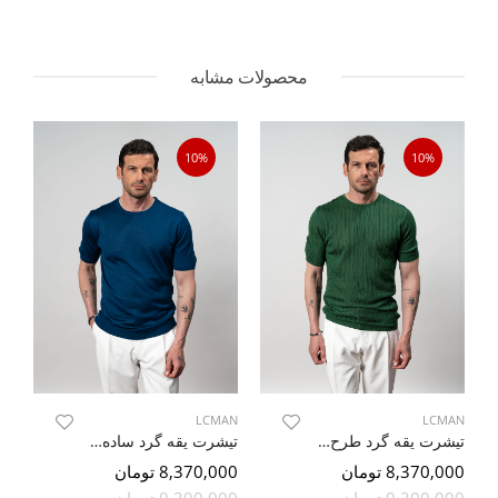
محصولات مشابه
10%
10%
AN
LCMAN
LCMAN
تیشرت یقه گرد طرح دار سبز 92
تیشرت یقه گرد ساده 79500/30
8,370,000 تومان
8,370,000 تومان
000