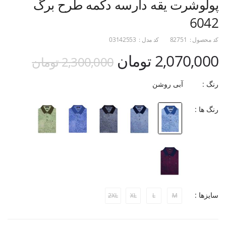
پولوشرت یقه دارسه دکمه طرح برگ
6042
کد محصول :
82751
کد مدل :
03142553
2,070,000 تومان
2,300,000 تومان
رنگ :
آبی روشن
رنگ ها :
سایزها :
2XL
XL
L
M