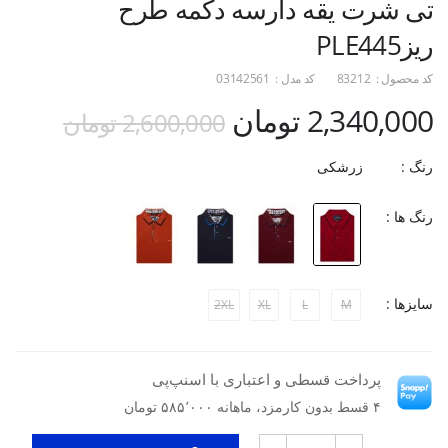
تی شرت یقه دارسه دکمه طرح
ریزPLE445
کد محصول :
83212
کد مدل :
03142561
2,340,000 تومان
2,600,000 تومان
رنگ :
زرشکی
رنگ ها :
سایزها :
2XL
XL
L
M
پرداخت قسطی و اعتباری با اسنپ‌پی
۴ قسط بدون کارمزد، ماهانه ۵۸۵٬۰۰۰ تومان