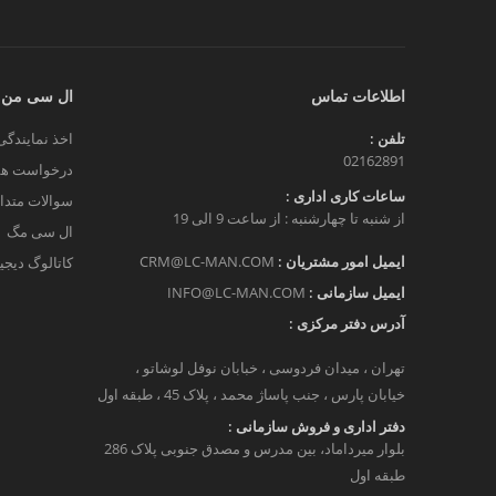
اطلاعات تماس
ال سی من
تلفن :
اخذ نمایندگی
02162891
درخواست هم
ساعات کاری اداری :
سوالات متدا
از شنبه تا چهارشنبه : از ساعت 9 الی 19
ال سی مگ
ایمیل امور مشتریان :
CRM@LC-MAN.COM
کاتالوگ دیج
ایمیل سازمانی :
INFO@LC-MAN.COM
آدرس دفتر مرکزی :
تهران ، میدان فردوسی ، خبابان نوفل لوشاتو ،
خیابان پارس ، جنب پاساژ محمد ، پلاک 45 ، طبقه اول
دفتر اداری و فروش سازمانی :
بلوار میرداماد، بین مدرس و مصدق جنوبی پلاک 286
طبقه اول