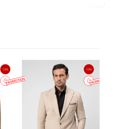
آستین:
بلند
جزئیات مدل:
جیب دارد، گلدوزی لوگوی ال سی من بر روی سی
جنس پارچه:
ویسکوز%24،پلی استر%46،لینن%30
نحوه شستشو:
آب دمای 30 درجه سانتیگراد، قابلیت اتوکشی دارد
کت تک مردانه
با کد:88447
10%
10%
کت‌های تک
، فاکتورهای مهمی در استایل م
PROMOTION
PROMOTION
می‌توانید تصمیم بگیرید، کت تک یقه بلیزر 
ست کنید و تیپی اسپرت‌تر بسازید.
رنگ‌ها 
داشته باشید .
شما با خرید یک کت تک مناسب و سایز، همر