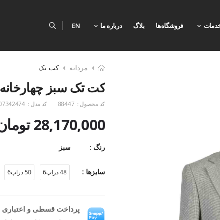
دمات
فروشگاه‌ها
بلاگ
درباره ما
EN
مردانه
کت تک
کت تک سبز چهارخانه
کد محصول :
88447
کد مدل :
07342474
28,170,000 تومان
رنگ :
سبز
سایزها :
48 دراپ6
50 دراپ6
پرداخت قسطی و اعتباری ب