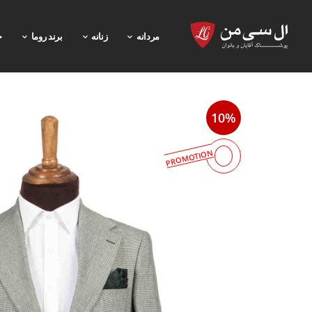
مردانه
زنانه
برند روما
خ
10%
PROMOTION