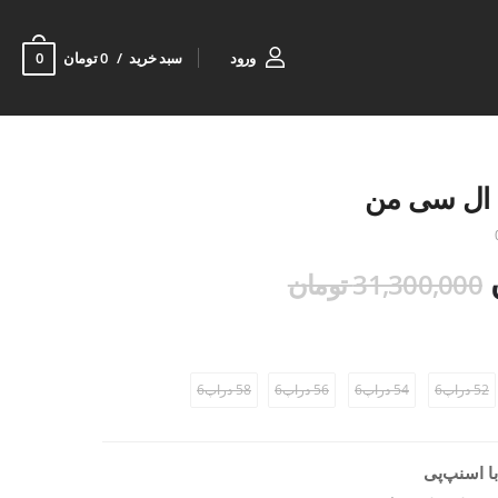
0
ورود
سبد خرید
0 تومان
 ال سی من
31,300,000 تومان
52 دراپ6
54 دراپ6
56 دراپ6
58 دراپ6
ا اسنپ‌پی