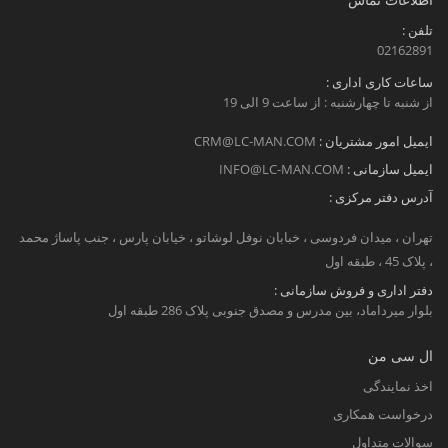
تلفن :
02162891
ساعات کاری اداری :
از شنبه تا چهارشنبه : از ساعت 9 الی 19
ایمیل امور مشتریان :
CRM@LC-MAN.COM
ایمیل سازمانی :
INFO@LC-MAN.COM
آدرس دفتر مرکزی :
تهران ، میدان فردوسی ، خبابان نوفل لوشاتو ، خیابان پارس ، جنب پاساژ محمد
، پلاک 45 ، طبقه اول
دفتر اداری و فروش سازمانی :
بلوار میرداماد، بین مدرس و مصدق جنوبی پلاک 286 طبقه اول
ال سی من
اخذ نمایندگی
درخواست همکاری
سوالات متداول