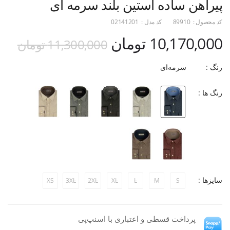
پیراهن ساده آستین بلند سرمه ای
کد محصول :
89910
کد مدل :
02141201
10,170,000 تومان
11,300,000 تومان
رنگ :
سرمه‌ای
رنگ ها :
سایزها :
XS
3XL
2XL
XL
L
M
S
پرداخت قسطی و اعتباری با اسنپ‌پی