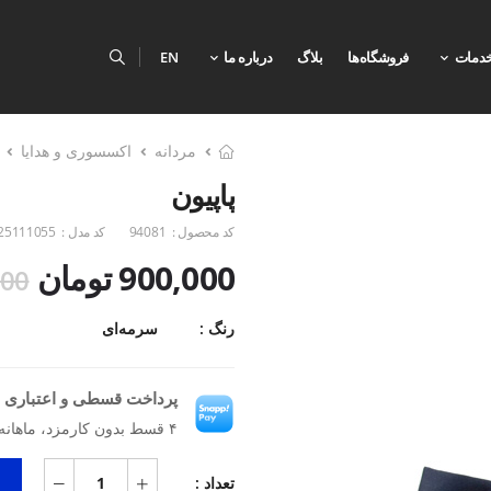
دمات
فروشگاه‌ها
بلاگ
درباره ما
EN
مردانه
اکسسوری و هدایا
پاپیون
کد محصول :
94081
کد مدل :
25111055
900,000 تومان
,000
رنگ :
سرمه‌ای
پرداخت قسطی و اعتباری ب
۴ قسط بدون کارمزد، ماهانه ۲۲۵٬۰۰۰ تومان
تعداد :