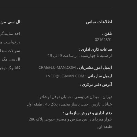
اطلاعات تماس
ال سی من
تلفن :
اخذ نمایندگی
02162891
درخواست هم
ساعات کاری اداری :
سوالات متدا
از شنبه تا چهارشنبه : از ساعت 9 الی 19
ال سی مگ
ایمیل امور مشتریان :
CRM@LC-MAN.COM
کاتالوگ دیج
ایمیل سازمانی :
INFO@LC-MAN.COM
آدرس دفتر مرکزی :
تهران ، میدان فردوسی ، خبابان نوفل لوشاتو ،
خیابان پارس ، جنب پاساژ محمد ، پلاک 45 ، طبقه اول
دفتر اداری و فروش سازمانی :
بلوار میرداماد، بین مدرس و مصدق جنوبی پلاک 286
طبقه اول