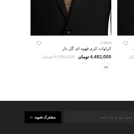
LCMAN
 طرح گلدار ال سی من
کراوات کرم قهوه ای گل دار
4,482,000 تومان
4,980,000 تومان
4,481,100 تومان
UK
UK
مشترک شوید