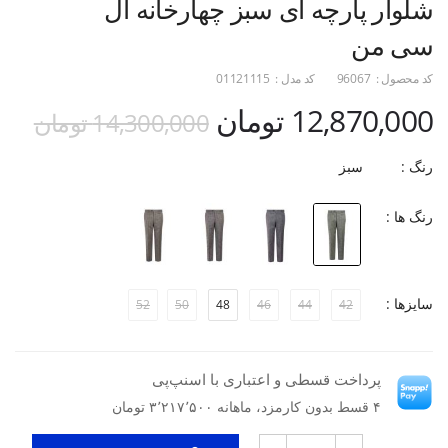
شلوار پارچه ای سبز چهارخانه ال
سی من
کد محصول :
96067
کد مدل :
01121115
12,870,000 تومان
14,300,000 تومان
رنگ :
سبز
رنگ ها :
سایزها :
52
50
48
46
44
42
پرداخت قسطی و اعتباری با اسنپ‌پی
۴ قسط بدون کارمزد، ماهانه ۳٬۲۱۷٬۵۰۰ تومان